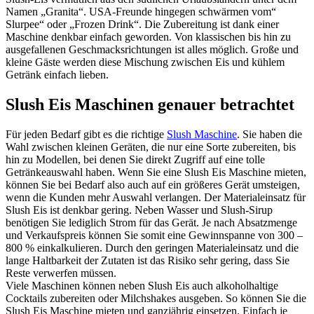
Namen „Granita“. USA-Freunde hingegen schwärmen vom“
Slurpee“ oder „Frozen Drink“. Die Zubereitung ist dank einer
Maschine denkbar einfach geworden. Von klassischen bis hin zu
ausgefallenen Geschmacksrichtungen ist alles möglich. Große und
kleine Gäste werden diese Mischung zwischen Eis und kühlem
Getränk einfach lieben.
Slush Eis Maschinen genauer betrachtet
Für jeden Bedarf gibt es die richtige
Slush Maschine
. Sie haben die
Wahl zwischen kleinen Geräten, die nur eine Sorte zubereiten, bis
hin zu Modellen, bei denen Sie direkt Zugriff auf eine tolle
Getränkeauswahl haben. Wenn Sie eine Slush Eis Maschine mieten,
können Sie bei Bedarf also auch auf ein größeres Gerät umsteigen,
wenn die Kunden mehr Auswahl verlangen. Der Materialeinsatz für
Slush Eis ist denkbar gering. Neben Wasser und Slush-Sirup
benötigen Sie lediglich Strom für das Gerät. Je nach Absatzmenge
und Verkaufspreis können Sie somit eine Gewinnspanne von 300 –
800 % einkalkulieren. Durch den geringen Materialeinsatz und die
lange Haltbarkeit der Zutaten ist das Risiko sehr gering, dass Sie
Reste verwerfen müssen.
Viele Maschinen können neben Slush Eis auch alkoholhaltige
Cocktails zubereiten oder Milchshakes ausgeben. So können Sie die
Slush Eis Maschine mieten und ganzjährig einsetzen. Einfach je